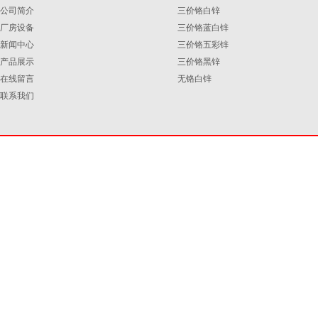
公司简介
三价铬白锌
厂房设备
三价铬蓝白锌
新闻中心
三价铬五彩锌
三价铬蓝白锌
三价铬蓝白锌
三价铬白锌
产品展示
三价铬黑锌
在线留言
无铬白锌
联系我们
三价铬白锌
三价铬白锌
三价铬白锌