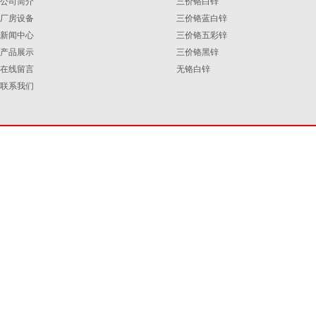
公司简介
三价铬白锌
厂房设备
三价铬蓝白锌
新闻中心
三价铬五彩锌
产品展示
三价铬黑锌
在线留言
无铬白锌
联系我们