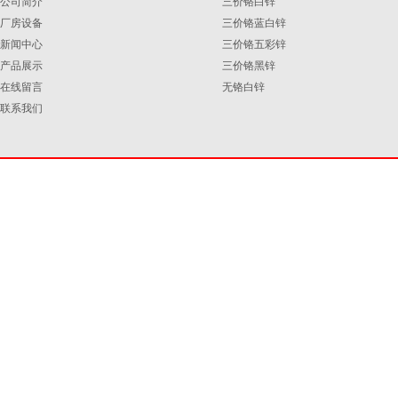
公司简介
三价铬白锌
厂房设备
三价铬蓝白锌
新闻中心
三价铬五彩锌
产品展示
三价铬黑锌
在线留言
无铬白锌
联系我们